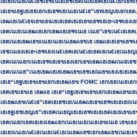
เธเธถเนเธเน€เธชเธฃเนเธเธชเธดเนเธเธฅเธเน€เธกเธท
เธเธฃเธฐเธเธธเธกเธเธฑเธเนเธเน€เธ”เธทเธญเธเธกเธด.เ
เธฒเธเน€เธจเธฃเธฉเธเธเธดเธเธเธฃเธฑเธเธ•เธฑเธงเธเ
เธตเนเธเนเธฒเธเธกเธฒเธเธฑเนเธ เนเธ”เธขเน€เธเธ
เธตเนเธเธฒเธฃเนเธเนเธเนเธฒเธขเธ เธฒเธเธเธฃเธ
เธชเนเธงเธเธ•เธฑเธงเน€เธฅเธเน€เธเธดเธเน€เธเนเ
เธตเนเนเธกเนเธเธฑเธเธฃเธงเธกเธฃเธฒเธเธฒเนเธเ
เธตเนเนเธ”เนเธเธฒเธเธเธฒเธฃเธชเธณเธฃเธงเธเธเธฒ
เธเธ“เธฐเธเธฃเธฃเธกเธเธฒเธฃ FOMC เธกเธธเนเธเธกเธ
เธตเธขเธฃเธ เธฒเธ เธเธ“เธฐเธเธฃเธฃเธกเธเธฒเธฃเธ
เธเธฒเธฃเน€เธ”เธดเธเธซเธเนเธฒเธเธฃเธฑเธเธเธถเน
เธเธฐเธชเธญเธ”เธเธฅเนเธญเธเธเธฑเธเธเธดเธเธเ
เธตเนเธกเธตเธเธงเธฒเธกเนเธเนเธเนเธเธฃเนเธ เ
เธเธถเนเธเน€เธเนเธเน€เธเนเธฒเธซเธกเธฒเธขเนเธ