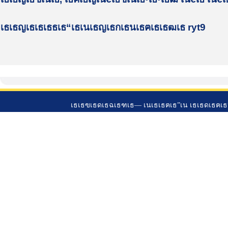
เธเธญเธเธเธธเธ“เธเนเธญเธกเธนเธฅเธเธฒเธ ryt9
เธเธฃเธดเธฉเธฑเธ— เนเธเธฅเธ”เน เธเธดเธฅเธ”