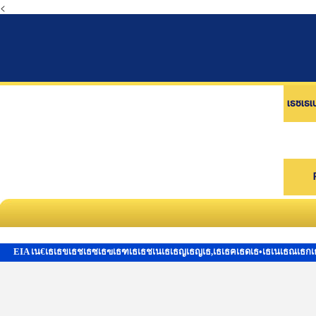
<
เธซเธ
EIA เน€เธเธขเธชเธซเธฃเธฑเธเธชเนเธเธญเธญเธ,เธเธฅเธดเธ•เธเนเธณเธกเธฑ