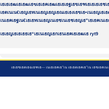
เธเธเธฒเธเธฒเธฃเธเธฅเธฒเธเธเธฐเธขเธฑเธเธเธเธ
เธตเนเน€เธญเธทเนเธญเธญเธณเธเธงเธขเธ•เนเธญเธเธฒ
เนเธฅเธฐเน€เธเธทเนเธญเนเธซเนเธชเธญเธ”เธเธฅเนเธญ
เธเธญเธเธเธธเธ“เธเนเธญเธกเธนเธฅเธเธฒเธ ryt9
เธเธฃเธดเธฉเธฑเธ— เนเธเธฅเธ”เน เธเธดเธฅเธ”เน เธฃเธตเนเ