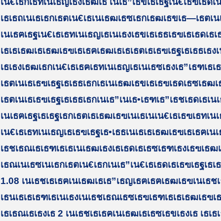
เน€เธกเธทเนเธญเธงเธฒเธ เนเธ”เธขเธเธฐเน€เธฃเธดเนเธกเ
เธเธถเนเธเธกเธตเน€เธเนเธฒเธซเธกเธฒเธขเธ—เธตเนเธ
เนเธฅเธฐเน€เธเธทเนเธญเธเนเธงเธขเธเธธเธฃเธเธดเธ
เธเธเธฒเธเธฒเธฃเธเธฅเธฒเธเธเธตเธเธฃเธฐเธเธธเธง
เธเธงเธฒเธกเน€เธเธฅเธทเนเธญเธเนเธซเธงเธ”เธฑเธเ
เธตเนเธเธฃเธฐเธเธธเธกเธเนเธฒเธขเธเธฃเธดเธซเธฒ
เธตเนเธเธฃเธฐเธเธธเธกเนเธ”เนเธ•เธฑเธ”เธชเธดเธเ
เนเธฅเธฐเธเธฐเธกเธตเธเธฒเธฃเนเธเนเน€เธเธฃเธทเน
เน€เธเธทเนเธญเธเธฃเธฐเธ•เธธเนเธเธเธฒเธฃเธเธฅเนเ
เธชเธณเธเธฑเธเธเนเธฒเธงเธเธดเธเธซเธฑเธงเธฃเธฒ
เธณเนเธซเนเธกเธตเน€เธกเนเธ”เน€เธเธดเธเธฃเธฐเธเ
1.08 เนเธชเธเธฅเนเธฒเธเธ”เธญเธฅเธฅเธฒเธฃเนเธชเธซเ
เธนเธเธเธฑเธเนเธงเนเธชเธณเธซเธฃเธฑเธเธเธฒเธฃเธ
เธเธณเธเธงเธ 2 เนเธชเธเธฅเนเธฒเธเธซเธขเธงเธ เธ