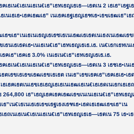
เธฅเธเน€เธเนเธเน€เธ”เธทเธญเธเธ—เธตเน 2 เธเธ“เธ
เธฒเธเนเธเธ•เธฅเธฒเธ” เนเธฅเธฐเธญเธฑเธ•เธฃเธฒเธ”เธ
ธฃเธ“เนเธเนเธญเธเธซเธเนเธฒเธเธตเนเธงเนเธฒเธขเ
ขเธนเธเธดเธ•เนเธเน€เธ”เธทเธญเธเธ.เธ. เน€เธกเธท
ฅเธ”เธฅเธ 3.0% เนเธเน€เธ”เธทเธญเธเธ.เธ.
ธฅเธเน€เธเนเธเน€เธ”เธทเธญเธเธ—เธตเน 3 เธชเธ•เนเ
—เธตเธขเธเธฃเธฒเธขเธเธต เนเธ”เธขเธฅเธ”เธฅเธเธ•เธด
€เธเธฅเธตเนเธขเธเธญเธเธเนเธฒเธเน€เธเธดเนเธกเธ
 264,800 เธ”เธญเธฅเธฅเธฒเธฃเนเนเธเน€เธ”เธทเธญเธเ
ธธเธ”เน€เธเนเธเธเธฃเธฐเธงเธฑเธ•เธดเธเธฒเธฃเธ“เน
ธเธถเนเธเน€เธเนเธเน€เธ”เธทเธญเธเธ—เธตเน 75 เธ•เธ