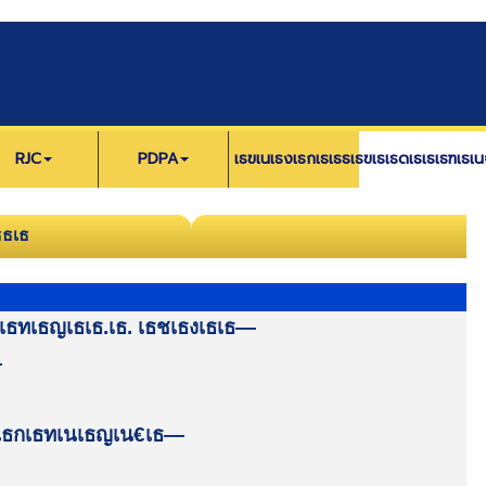
เธฃเธตเธขเธ
เธฃเธฒ
RJC
PDPA
เธฃเนเธงเธกเธเธธเธฃเธเธดเธเธเธฑเธ
ธเธ
ทเธญเธเธ.เธ. เธชเธงเธเธ—
—
น€เธกเธทเนเธญเน€เธ—