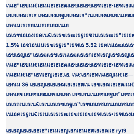
เนเธ”เธขเน€เธเนเธเธเธฒเธฃเธเธฃเธฑเธเธ•เธฑเธง
เธเธเธฒเธเธ เธฒเธงเธฐเธเธฒเธ”เนเธเธฅเธเธเน
เธตเนเธเธธเนเธเธเธถเนเธ
เธเธฑเธเธงเธดเน€เธเธฃเธฒเธฐเธซเนเธเธฒเธ”เธเธฒเ
1.5% เธชเธนเนเธฃเธฐเธ”เธฑเธ 5.52 เธฅเนเธฒเธเธ
เธขเธญเธ”เธเธฒเธขเธเนเธฒเธเธกเธทเธญเธชเธญเธเธ
เนเธ”เธขเน€เธเนเธเธเธฒเธฃเธเธฃเธฑเธเธ•เธฑเธงเ
เนเธเน€เธ”เธทเธญเธเธ.เธ. เน€เธกเธทเนเธญเน€เธ
เธตเน 36 เธเธญเธเธเธฒเธเธเธตเน เธฃเธฒเธเธฒเน
เธตเธขเธเธฃเธฒเธขเธเธต เธชเธนเนเธฃเธฐเธ”เธฑเธ
เธเธถเนเธเน€เธเนเธเธฃเธฐเธ”เธฑเธเธชเธนเธเธชเ
เนเธฅเธฐเน€เธเนเธเธเธฒเธฃเธเธฃเธฑเธเธ•เธฑเธงเ
เธเธญเธเธเธธเธ“เธเนเธญเธกเธนเธฅเธเธฒเธ ryt9