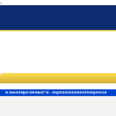
<
เธ เธฒเธงเธฐเธ•เธฅเธฒเธ”เธ—เธญเธเธเธณเธเธดเธงเธขเธญเธฃเนเธ