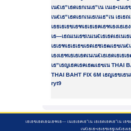
เน€เธ”เธดเธกเนเธ”เน เนเธ•เนเ
เน€เธ”เธดเธกเนเธเนเธ”เน เธเธถเ
เธธเธเธขเธฑเธเธเธฅเธฑเธงเธเธ
เธ—เธณเนเธซเนเน€เธเธดเธเนเธ
เธเธฑเธเธเธฃเธดเธซเธฒเธฃเน€เธ
เธงเธฑเธเธเธตเนเน€เธเธดเธเธ
เธ”เธญเธฅเธฅเธฒเธฃเน THAI BAH
THAI BAHT FIX 6M เธญเธขเธนเนเ
ryt9
เธเธฃเธดเธฉเธฑเธ— เนเธเธฅเธ”เน เธเธดเธฅเธ”เน เธฃ
เน€เธเธ•เธเธฃเธฐเน€เธงเธ