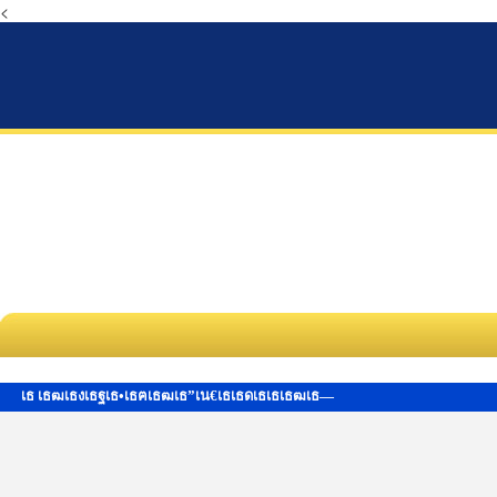
<
เธ เธฒเธงเธฐเธ•เธฅเธฒเธ”เน€เธเธดเธเธเธฒเธ—