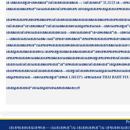
เธ เธฒเธงเธฐเธ•เธฅเธฒเธ”เน€เธเธดเธเธเธฒเธ—: เน€เธเธดเธ” 31.21/23 เธ—เธฃเธ
เธฒเธเธเธฒเธฃเธ“เนเนเธเธเธตเน€เธฃเธตเธข เธกเธญเธเธเธฃเธญเธเธงเธฑเธเธเ
เธเธฑเธเธเธฃเธดเธซเธฒเธฃเน€เธเธดเธเธเธฒเธเธเธเธฒเธเธฒเธฃเธเธฃเธธเธเ
เน€เธเธดเธ”เธ•เธฅเธฒเธ”เน€เธเนเธฒเธเธตเนเธญเธขเธนเนเธ—เธตเนเธฃเธฐเธ”
เธเธฒเธเน€เธขเนเธเธงเธฒเธเธเธตเนเธ—เธตเนเธเธดเธ”เธ•เธฅเธฒเธ”เธ—เธต
—เธฒเธเนเธเนเธเธเนเธฒ เนเธ”เธขเธ•เธฅเธฒเธ”เธขเธฑเธเธเธเธเธฑเธเธ•เธฒเ
เธฒเธเธเธฒเธฃเธ“เนเธขเธฑเธเธเธเธเธฅเธดเธเนเธเธเธฅเธดเธเธกเธฒเนเธเนเธ•
เธเธญเธเธเธฒเธเธเธตเน เธเธฃเธฐเธเธฒเธเธฒเธเธดเธเธ”เธตเธชเธซเธฃเธฑเธเ
เธขเธฑเธเธเธฅเนเธฒเธงเธซเธฒเธงเนเธฒเธเธตเธเนเธฅเธฐเธฃเธฑเธชเน€เธเธตเธขเ
เธเธถเนเธเน€เธเนเธเธเธฒเธฃเธเธ”เธ”เธฑเธเธเนเธฒเน€เธเธดเธเธ”เธญเธฅเ
เธงเธฑเธเธเธตเนเน€เธเธดเธเธเธฒเธ—เธเธฐเน€เธเธฅเธทเนเธญเธเนเธซเธงเน
เธญเธขเธนเนเธ—เธตเนเธฃเธฐเธ”เธฑเธ 1.18133% เธชเนเธงเธ THAI BAHT FIX
เธเธญเธเธเธธเธ“เธเนเธญเธกเธนเธฅเธเธฒเธryt9
Pr
เธเธฃเธดเธฉเธฑเธ— เนเธเธฅเธ”เน เธเธดเธฅเธ”เน เธฃเธตเนเ