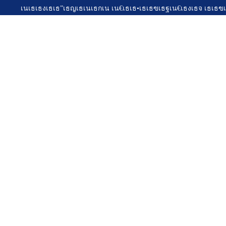
เนเธเธงเธเธ”เธญเธเนเธกเน เน€เธเธ•เธเธฃเธฐเน€เธงเธจ เธเธ