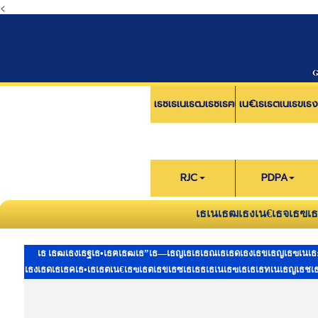
<
เธซเธเนเธฒเธซเธฅเธฑเธ
เน€เธเธตเนเธขเธ
RJC
PDPA
เธเนเธฒเธงเน€เธจเธฃเธ
เธ เธฒเธงเธฐเธ•เธฅเธฒเธ”เธ—เธญเธเธเธณเธเธดเธงเธขเธญเธฃเนเธ: เ
เธงเธดเธเธคเธ•เธเธตเน€เธฃเธตเธขเธซเธเธธเธเนเธฃเธเธเธทเนเธญเธ