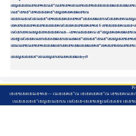
เธญเธเธเธณเธขเธฑเธเนเธ”เนเธฃเธฑเธเนเธฃเธเธซเธเธธเธเธเธฒเธเธเธฒเธ
เนเธ”เธขเธ”เธฑเธเธเธตเธ”เธญเธฅเธฅเธฒเธฃเน
เธเธถเนเธเน€เธเนเธเธ”เธฑเธเธเธตเธงเธฑเธ”เธเธงเธฒเธกเน€เธเธฅเธทเน
เธตเธขเธเธเธฑเธเธชเธเธธเธฅเน€เธเธดเธเธซเธฅเธฑเธ 6 เธชเธเธธเธฅเนเธเธ•
เน€เธกเธทเนเธญเธเธทเธเธเธตเนเธ—เธฑเนเธเธเธตเน เธ”เธญเธฅเธฅเธฒเธฃเน
เธเธฐเน€เธเธดเนเธกเธเธงเธฒเธกเธเนเธฒเธ”เธถเธเธ”เธนเธ”เธเธญเธเธชเธฑเ
เธณเนเธซเนเธชเธฑเธเธเธฒเธกเธตเธฃเธฒเธเธฒเธฅเธ”เธฅเธเธชเธณเธซเธฃเธฑเ
เธเธญเธเธเธธเธ“เธเนเธญเธกเธนเธฅเธเธฒเธryt9
Pr
เธเธฃเธดเธฉเธฑเธ— เนเธเธฅเธ”เน เธเธดเธฅเธ”เน เธฃเธตเนเ
เนเธเธงเธเธ”เธญเธเนเธกเน เน€เธเธ•เธเธฃเธฐเน€เธงเธจ เธเธ