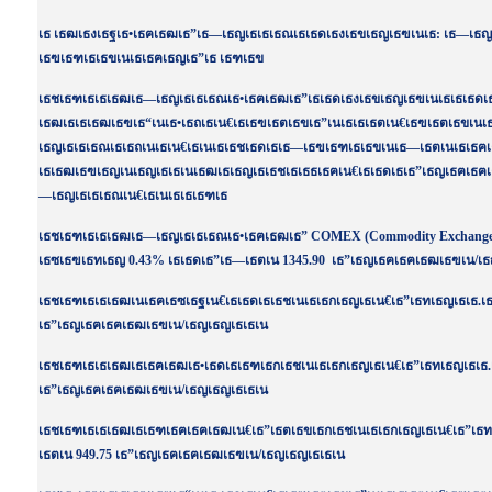
เธ เธฒเธงเธฐเธ•เธฅเธฒเธ”เธ—เธญเธเธเธณเธเธดเธงเธขเธญเธฃเนเธ: เธ—เธญเธเ
เธฃเธฑเธเธขเนเธเธฅเธญเธ”เธ เธฑเธข
เธชเธฑเธเธเธฒเธ—เธญเธเธเธณเธ•เธฅเธฒเธ”เธเธดเธงเธขเธญเธฃเนเธเธเธดเธ”เธ
เธฒเธเธเธฒเธฃเธ“เนเธ•เธถเธเน€เธเธฃเธตเธขเธ”เนเธเธเธตเน€เธฃเธตเธขเนเธ”
เธญเธเธเธณเธเธถเนเธเน€เธเนเธเธชเธดเธเธ—เธฃเธฑเธเธขเนเธ—เธตเนเธเธฅเ
เธเธฒเธฃเธญเนเธญเธเธเนเธฒเธเธญเธเธชเธเธธเธฅเน€เธเธดเธเธ”เธญเธฅเธฅเ
—เธญเธเธเธณเน€เธเนเธเธเธฑเธ
เธชเธฑเธเธเธฒเธ—เธญเธเธเธณเธ•เธฅเธฒเธ” COMEX (Commodity Exchange) เธช
เธซเธฃเธทเธญ 0.43% เธเธดเธ”เธ—เธตเน 1345.90 เธ”เธญเธฅเธฅเธฒเธฃเน/เธญเ
เธชเธฑเธเธเธฒเนเธฅเธซเธฐเน€เธเธดเธเธชเนเธเธกเธญเธเน€เธ”เธทเธญเธเธ.เธ
เธ”เธญเธฅเธฅเธฒเธฃเน/เธญเธญเธเธเน
เธชเธฑเธเธเธฒเธเธฅเธฒเธ•เธดเธเธฑเธกเธชเนเธเธกเธญเธเน€เธ”เธทเธญเธเธ
เธ”เธญเธฅเธฅเธฒเธฃเน/เธญเธญเธเธเน
เธชเธฑเธเธเธฒเธเธฑเธฅเธฅเธฒเน€เธ”เธตเธขเธกเธชเนเธเธกเธญเธเน€เธ”เธทเธ
เธตเน 949.75 เธ”เธญเธฅเธฅเธฒเธฃเน/เธญเธญเธเธเน