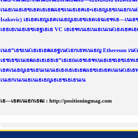
เนเธเนเธเธฃเธดเธเธฒเธฃเนเธเธฅเธ•เธเธญเธฃเนเธกเน
Isakovic)
เธเธตเธญเธตเนเธญเธเธฃเธดเธฉเธฑเธ—เนเธซเ
เธธเธเนเธเธฃเธฐเธเธ
VC
เธเธฑเนเธเนเธเนเน€เธงเธฅเ
เนเธ”เธขเน€เธเธเธฒเธฐเน€เธกเธทเนเธญ
Ethereum
เน€เ
เธชเธฃเนเธฒเธเธเธธเธ”เธเธณเธชเธฑเนเธเธซเธฃเธทเธญ
เธตเนเธญเธขเธนเนเนเธเธงเธเธเธฒเธฃเธเธตเนเน€เธ
เนเธกเนเนเธเนเธเธญเธเธชเธเธนเน
เธ—เธตเนเธกเธฒ
:
http://positioningmag.com