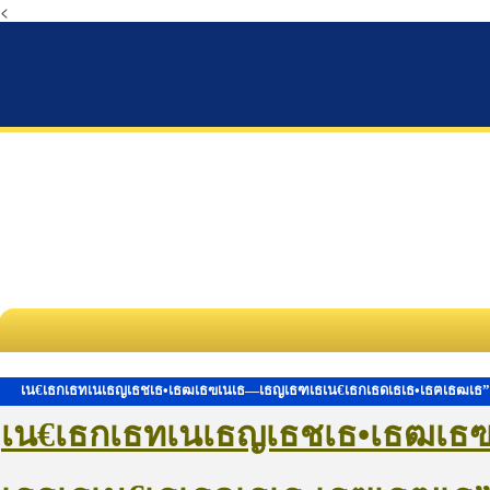
<
เน€เธกเธทเนเธญเธชเธ•เธฒเธฃเนเธ—เธญเธฑเธเน€เธกเธดเธเธ•เธฅเธฒเธ”เธซ
เน€เธกเธทเนเธญเธชเธ•เธฒเธฃ