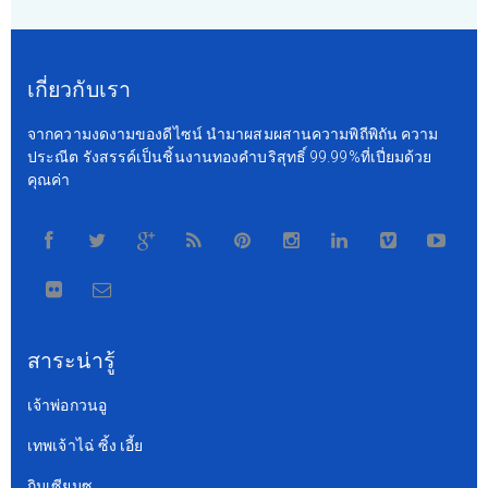
เกี่ยวกับเรา
จากความงดงามของดีไซน์ นำมาผสมผสานความพิถีพิถัน ความ
ประณีต รังสรรค์เป็นชิ้นงานทองคำบริสุทธิ์ 99.99%ที่เปี่ยมด้วย
คุณค่า
สาระน่ารู้
เจ้าพ่อกวนอู
เทพเจ้าไฉ่ ซิ้ง เอี้ย
กิมเซียมซู