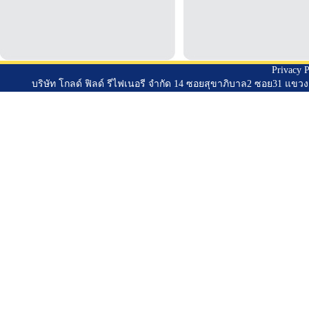
Privacy P
บริษัท โกลด์ ฟิลด์ รีไฟเนอรี จำกัด 14 ซอยสุขาภิบาล2 ซอย31 แข