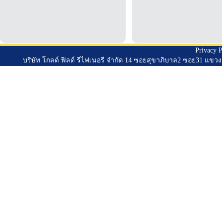
Privacy P
บริษัท โกลด์ ฟิลด์ รีไฟเนอรี จำกัด 14 ซอยสุขาภิบาล2 ซอย31 แข